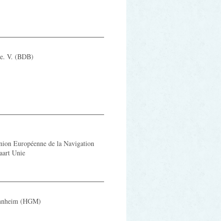
 e. V. (BDB)
ion Européenne de la Navigation
aart Unie
annheim (HGM)